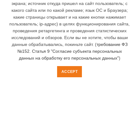
экрана; источник откуда пришел на сайт пользователь; с
Тульские пряники с росписью в подарок любимым
женщинам на 8 марта
какого сайта или по какой рекламе; язык ОС и Браузера;
какие страницы открывает и на какие кнопки нажимает
23.02.2022
пользователь; ip-адрес) в целях функционирования сайта,
проведения ретаргетинга и проведения статистических
Пряники на заказ
исследований и обзоров. Если вы не хотите, чтобы ваши
данные обрабатывались, покиньте сайт. (
требование ФЗ
В подарок учителям
№152. Статья 9 "Согласие субъекта персональных
Тульские пряники именные на заказ
данных на обработку его персональных данных"
)
Корпоративные подарки и сувениры
ACCEPT
Тульские пряники с логотипом на заказ
Тульские пряники сувенирные в коробках
Пряники в подарок
С Новым Годом и Рождеством
Сердечки
Тульские пряники С 23 февраля