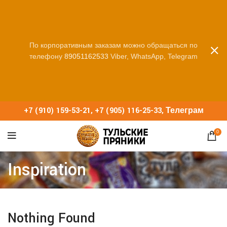
По корпоративным заказам можно обращаться по
телефону
89051162533
Viber, WhatsApp, Telegram
+7 (910) 159-53-21
,
+7 (905) 116-25-33
,
Телеграм
0
Inspiration
Nothing Found