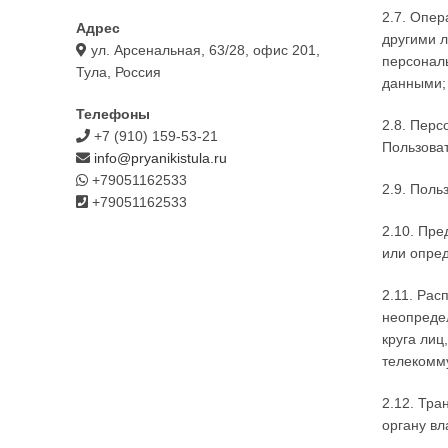
2.7. Опер
Адрес
другими 
ул. Арсенальная, 63/28, офис 201,
персонал
Тула, Россия
данными;
Телефоны
2.8. Пер
+7 (910) 159-53-21
Пользова
info@pryanikistula.ru
+79051162533
2.9. Поль
+79051162533
2.10. Пр
или опред
2.11. Ра
неопреде
круга ли
телекомм
2.12. Тра
органу вл