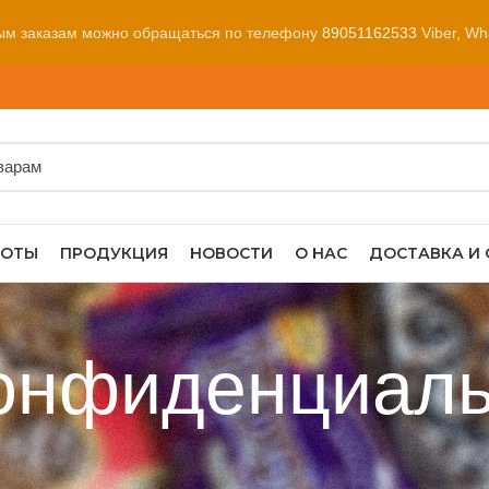
ым заказам можно обращаться по телефону
89051162533
Viber, Wh
БОТЫ
ПРОДУКЦИЯ
НОВОСТИ
О НАС
ДОСТАВКА И
конфиденциаль