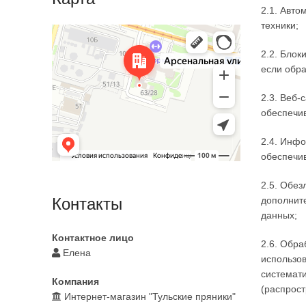
2.1. Авт
техники;
Тула
Арсенальная улица, 63/28 на карте Тулы —
Яндекс Карты
2.2. Блок
если обра
2.3. Веб-
обеспечив
2.4. Инф
обеспечив
2.5. Обез
Контакты
дополнит
данных;
Контактное лицо
2.6. Обра
Елена
использов
системати
Компания
(распрост
Интернет-магазин "Тульские пряники"