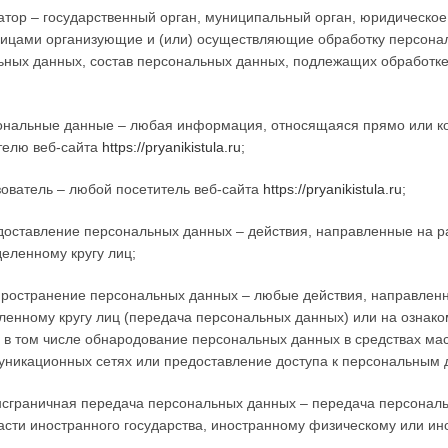
атор – государственный орган, муниципальный орган, юридическое
лицами организующие и (или) осуществляющие обработку персона
ьных данных, состав персональных данных, подлежащих обработке
сональные данные – любая информация, относящаяся прямо или к
телю веб-сайта
https://pryanikistula.ru
;
зователь – любой посетитель веб-сайта
https://pryanikistula.ru
;
едоставление персональных данных – действия, направленные на 
еленному кругу лиц;
спространение персональных данных – любые действия, направлен
ленному кругу лиц (передача персональных данных) или на ознак
ц, в том числе обнародование персональных данных в средствах 
уникационных сетях или предоставление доступа к персональным 
нсграничная передача персональных данных – передача персональ
асти иностранного государства, иностранному физическому или и