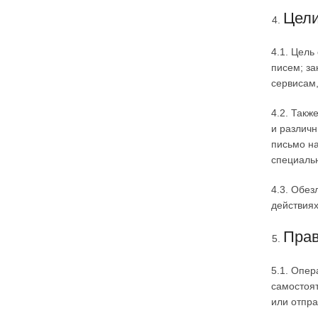
Цели
4.1. Цел
писем; за
сервисам
4.2. Такж
и различн
письмо н
специаль
4.3. Обез
действиях
Прав
5.1. Опер
самостоя
или отпра