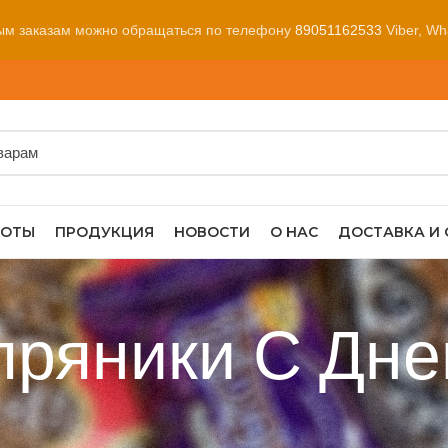
ым заказам можно обращаться по телефону
89051162533
Viber, Wh
БОТЫ
ПРОДУКЦИЯ
НОВОСТИ
О НАС
ДОСТАВКА И
пряники С Дн