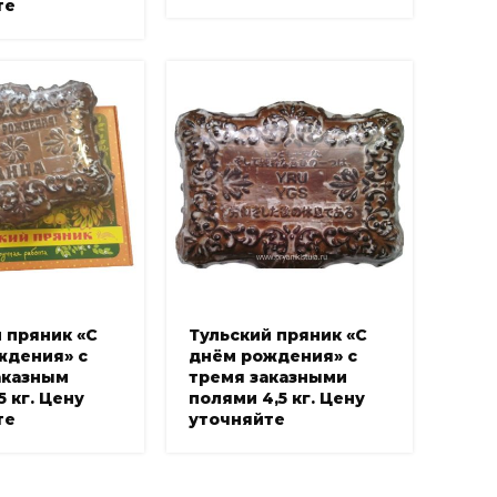
те
 пряник «С
Тульский пряник «С
ждения» с
днём рождения» с
аказным
тремя заказными
5 кг. Цену
полями 4,5 кг. Цену
те
уточняйте