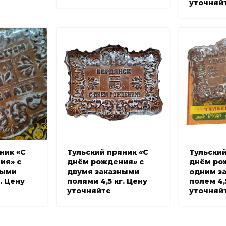
уточняй
ник «С
Тульский пряник «С
Тульский
ия» с
днём рождения» с
днём ро
ными
двумя заказными
одним з
. Цену
полями 4,5 кг. Цену
полем 4,
уточняйте
уточняй