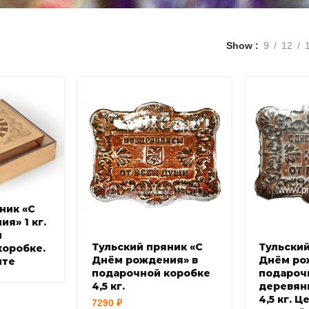
Show
9
12
ник «С
я» 1 кг.
й
Тульский пряник «С
Тульский
коробке.
Днём рождения» в
Днём ро
йте
подарочной коробке
подароч
4,5 кг.
деревян
4,5 кг. Ц
7290
₽