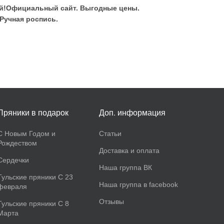
лей!Официальный сайт. Выгодные цены.
Ручная роспись.
Пряники в подарок
Доп. информация
С Новым Годом и
Статьи
Рождеством
Доставка и оплата
Сердечки
Наша группа ВК
Тульские пряники С 23
Наша группа в facebook
февраля
Отзывы
Тульские пряники С 8
Марта