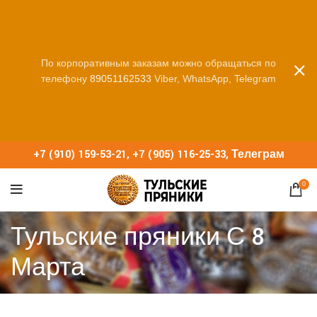
По корпоративным заказам можно обращаться по
телефону
89051162533
Viber, WhatsApp, Telegram
+7 (910) 159-53-21
,
+7 (905) 116-25-33
,
Телеграм
0
Тульские пряники С 8
Марта