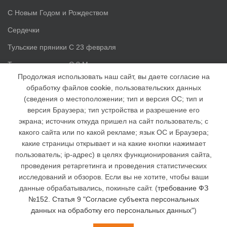
С Новым Годом и Рождеством
Сердечки
Тульские пряники С 23 февраля
Тульские пряники С 8 Марта
Продолжая использовать наш сайт, вы даете согласие на
обработку файлов
cookie
, пользовательских данных
Доп. информация
(сведения о местоположении; тип и версия ОС; тип и
версия Браузера; тип устройства и разрешение его
Статьи
экрана; источник откуда пришел на сайт пользователь; с
Доставка и оплата
какого сайта или по какой рекламе; язык ОС и Браузера;
какие страницы открывает и на какие кнопки нажимает
Наша группа ВК
пользователь; ip-адрес) в целях функционирования сайта,
Наша группа в facebook
проведения ретаргетинга и проведения статистических
исследований и обзоров. Если вы не хотите, чтобы ваши
Отзывы
данные обрабатывались, покиньте сайт. (
требование ФЗ
№152. Статья 9 "Согласие субъекта персональных
данных на обработку его персональных данных"
)
Интернет магазин "Тульские пряники"