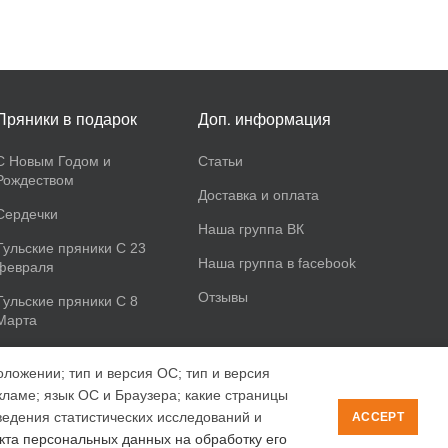
Пряники в подарок
Доп. информация
С Новым Годом и
Статьи
Рождеством
Доставка и оплата
Сердечки
Наша группа ВК
Тульские пряники С 23
Наша группа в facebook
февраля
Отзывы
Тульские пряники С 8
Марта
оложении; тип и версия ОС; тип и версия
екламе; язык ОС и Браузера; какие страницы
ведения статистических исследований и
ACCEPT
кта персональных данных на обработку его