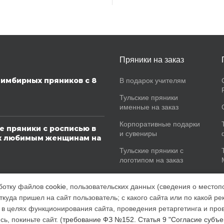
Пряники на заказ
имбирных пряников с 8
В подарок учителям
Тульские пряники
именные на заказ
Корпоративные подарки
е пряники с росписью в
и сувениры
к любимым женщинам на
Тульские пряники с
логотипом на заказ
Тульские пряники
аботку файлов
cookie
, пользовательских данных (сведения о местоп
сувенирные в коробках
ткуда пришел на сайт пользователь; с какого сайта или по какой р
с) в целях функционирования сайта, проведения ретаргетинга и про
, покиньте сайт. (
требование ФЗ №152. Статья 9 "Согласие субъе