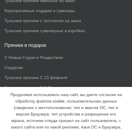
Тульские пряники именные на заказ
Корпоративные подарки и сувениры
Тульские пряники с логотипом на заказ
Тульские пряники сувенирные в коробках
Пряники в подарок
С Новым Годом и Рождеством
Сердечки
Тульские пряники С 23 февраля
Тульские пряники С 8 Марта
Продолжая использовать наш сайт, вы даете согласие на
обработку файлов
cookie
, пользовательских данных
Доп. информация
(сведения о местоположении; тип и версия ОС; тип и
версия Браузера; тип устройства и разрешение его
Статьи
экрана; источник откуда пришел на сайт пользователь; с
Доставка и оплата
какого сайта или по какой рекламе; язык ОС и Браузера;