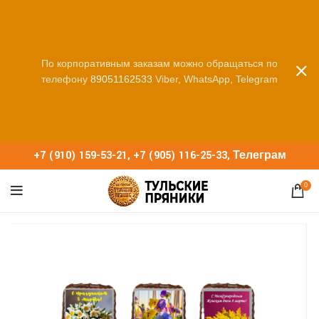
По корпоративным заказам можно обращаться по
телефону
89051162533
Viber, WhatsApp, Telegram
+7 (910) 159-53-21
,
+7 (905) 116-25-33
,
Телеграм
0