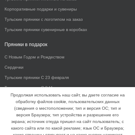
Корпоративные подарки и сувениры
Тульские пряники с логотипом на заказ
Тульские пряники сувенирные в коробках
Пряники в подарок
С Новым Годом и Рождеством
Сердечки
Тульские пряники С 23 февраля
Тульские пряники С 8 Марта
Продолжая использовать наш сайт, вы даете согласие на
обработку файлов
cookie
, пользовательских данных
Доп. информация
(сведения о местоположении; тип и версия ОС; тип и
версия Браузера; тип устройства и разрешение его
Статьи
экрана; источник откуда пришел на сайт пользователь; с
Доставка и оплата
какого сайта или по какой рекламе; язык ОС и Браузера;
какие страницы открывает и на какие кнопки нажимает