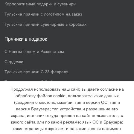
Корпоративные подарки и сувениры
Тульские пряники с логотипом на заказ
Тульские пряники сувенирные в коробках
Пряники в подарок
С Новым Годом и Рождеством
Сердечки
Тульские пряники С 23 февраля
Тульские пряники С 8 Марта
Продолжая использовать наш сайт, вы даете согласие на
обработку файлов
cookie
, пользовательских данных
Доп. информация
(сведения о местоположении; тип и версия ОС; тип и
версия Браузера; тип устройства и разрешение его
Статьи
экрана; источник откуда пришел на сайт пользователь; с
Доставка и оплата
какого сайта или по какой рекламе; язык ОС и Браузера;
какие страницы открывает и на какие кнопки нажимает
Наша группа ВК