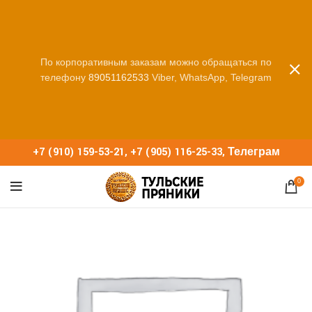
По корпоративным заказам можно обращаться по
телефону
89051162533
Viber, WhatsApp, Telegram
+7 (910) 159-53-21
,
+7 (905) 116-25-33
,
Телеграм
0