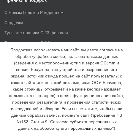
Пряники в подарок
С Новым Годом и Рождеством
Сердечки
Тульские пряники С 23 февраля
Тульские пряники С 8 Марта
Продолжая использовать наш сайт, вы даете согласие на
обработку файлов
cookie
, пользовательских данных
Доп. информация
(сведения о местоположении; тип и версия ОС; тип и
версия Браузера; тип устройства и разрешение его
Статьи
экрана; источник откуда пришел на сайт пользователь; с
Доставка и оплата
какого сайта или по какой рекламе; язык ОС и Браузера;
какие страницы открывает и на какие кнопки нажимает
Наша группа ВК
пользователь; ip-адрес) в целях функционирования сайта,
Наша группа в facebook
проведения ретаргетинга и проведения статистических
исследований и обзоров. Если вы не хотите, чтобы ваши
Отзывы
данные обрабатывались, покиньте сайт. (
требование ФЗ
№152. Статья 9 "Согласие субъекта персональных
данных на обработку его персональных данных"
)