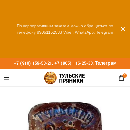
По корпоративным заказам можно обращаться по
телефону
89051162533
Viber, WhatsApp, Telegram
+7 (910) 159-53-21
,
+7 (905) 116-25-33
,
Телеграм
0