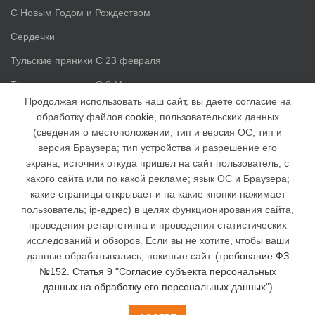
С Новым Годом и Рождеством
Сердечки
Тульские пряники С 23 февраля
Тульские пряники С 8 Марта
Продолжая использовать наш сайт, вы даете согласие на
обработку файлов
cookie
, пользовательских данных
Доп. информация
(сведения о местоположении; тип и версия ОС; тип и
версия Браузера; тип устройства и разрешение его
Статьи
экрана; источник откуда пришел на сайт пользователь; с
Доставка и оплата
какого сайта или по какой рекламе; язык ОС и Браузера;
какие страницы открывает и на какие кнопки нажимает
Наша группа ВК
пользователь; ip-адрес) в целях функционирования сайта,
Наша группа в facebook
проведения ретаргетинга и проведения статистических
исследований и обзоров. Если вы не хотите, чтобы ваши
Отзывы
данные обрабатывались, покиньте сайт. (
требование ФЗ
№152. Статья 9 "Согласие субъекта персональных
данных на обработку его персональных данных"
)
Интернет магазин "Тульские пряники"