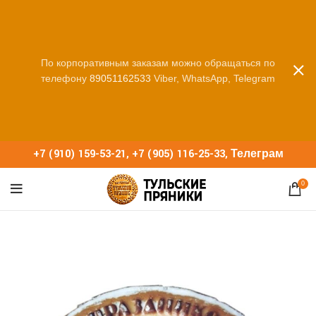
По корпоративным заказам можно обращаться по
телефону
89051162533
Viber, WhatsApp, Telegram
+7 (910) 159-53-21
,
+7 (905) 116-25-33
,
Телеграм
0