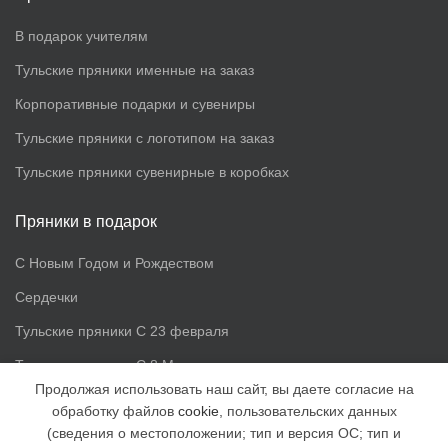
В подарок учителям
Тульские пряники именные на заказ
Корпоративные подарки и сувениры
Тульские пряники с логотипом на заказ
Тульские пряники сувенирные в коробках
Пряники в подарок
С Новым Годом и Рождеством
Сердечки
Тульские пряники С 23 февраля
Тульские пряники С 8 Марта
Продолжая использовать наш сайт, вы даете согласие на
обработку файлов
cookie
, пользовательских данных
Доп. информация
(сведения о местоположении; тип и версия ОС; тип и