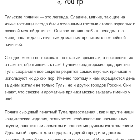
«, 700 гр
Тульские пряники — это легенда. Сладкие, мягкие, тающие на
языке гостинцы всегда были желанными гостями столов взрослых и
розовой мечтой детишек. Они заставляют забыть ненадолго о
мире, наслаждаясь вкусным домашним пряником с нежнейшей
начинкой.
Сегодня можно не тосковать по старым временам, а воскресить их
в памяти, обратившись к нам! Лучшие кондитерские предприятия
Тулы сохранили все секреты рецептов самых вкусных пряников и
используют их до сих пор. Именно поэтому к нам обращаются день
за днём жители не только Тулы, но и других городов России. Они
знают, что свежие и ароматные пряники можно заказать именно у
нас!
Пряник сырцовый печатный Тула православная , как и другие наши
кондитерские изделия, отличается необыкновенно насыщенным
вкусом, аппетитным ароматом и полностью ручным изготовлением.
Идеальный вариант для подарка в другой город или даже за
границу. Волшебное угощение для всей семьи! И отличный подарок