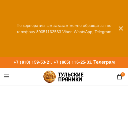
По корпоративным заказам можно обращаться по
телефону
89051162533
Viber, WhatsApp, Telegram
+7 (910) 159-53-21
,
+7 (905) 116-25-33
,
Телеграм
0