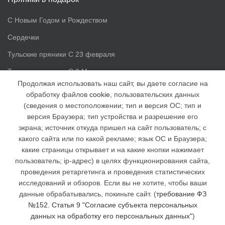
С Новым Годом и Рождеством
Сердечки
Тульские пряники С 23 февраля
Тульские пряники С 8 Марта
Продолжая использовать наш сайт, вы даете согласие на
обработку файлов
cookie
, пользовательских данных
Доп. информация
(сведения о местоположении; тип и версия ОС; тип и
версия Браузера; тип устройства и разрешение его
Статьи
экрана; источник откуда пришел на сайт пользователь; с
Доставка и оплата
какого сайта или по какой рекламе; язык ОС и Браузера;
какие страницы открывает и на какие кнопки нажимает
Наша группа ВК
пользователь; ip-адрес) в целях функционирования сайта,
Наша группа в facebook
проведения ретаргетинга и проведения статистических
исследований и обзоров. Если вы не хотите, чтобы ваши
Отзывы
данные обрабатывались, покиньте сайт. (
требование ФЗ
№152. Статья 9 "Согласие субъекта персональных
данных на обработку его персональных данных"
)
Интернет магазин "Тульские пряники"