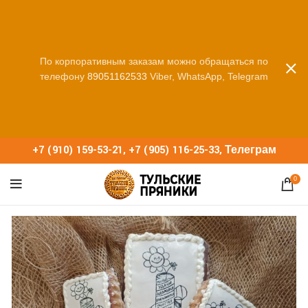
По корпоративным заказам можно обращаться по
телефону
89051162533
Viber, WhatsApp, Telegram
+7 (910) 159-53-21
,
+7 (905) 116-25-33
,
Телеграм
0