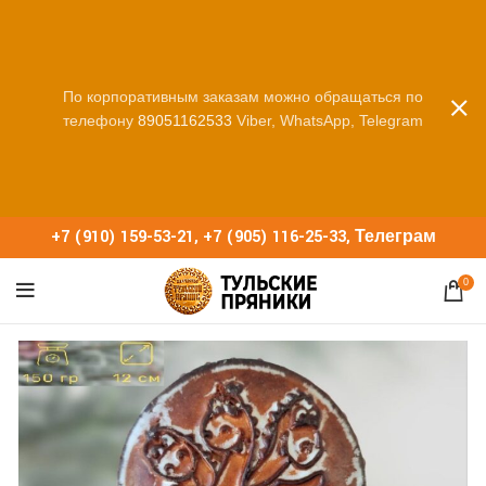
По корпоративным заказам можно обращаться по
телефону
89051162533
Viber, WhatsApp, Telegram
+7 (910) 159-53-21
,
+7 (905) 116-25-33
,
Телеграм
0