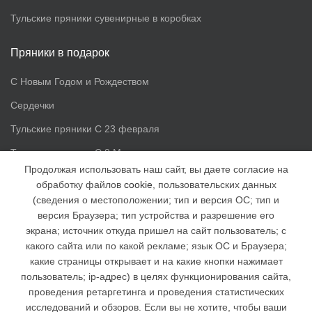
Тульские пряники сувенирные в коробках
Пряники в подарок
С Новым Годом и Рождеством
Сердечки
Тульские пряники С 23 февраля
Тульские пряники С 8 Марта
Продолжая использовать наш сайт, вы даете согласие на
обработку файлов
cookie
, пользовательских данных
Доп. информация
(сведения о местоположении; тип и версия ОС; тип и
версия Браузера; тип устройства и разрешение его
Статьи
экрана; источник откуда пришел на сайт пользователь; с
Доставка и оплата
какого сайта или по какой рекламе; язык ОС и Браузера;
какие страницы открывает и на какие кнопки нажимает
Наша группа ВК
пользователь; ip-адрес) в целях функционирования сайта,
Наша группа в facebook
проведения ретаргетинга и проведения статистических
исследований и обзоров. Если вы не хотите, чтобы ваши
Отзывы