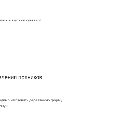
слых и
вкусный сувенир!
вления пряников
ходимо изготовить деревянную форму.
учную.