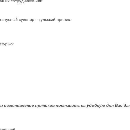
наших сотрудников или
вкусный сувенир – тульский пряник.
азурью:
бы изготовление пряников поставить на удобную для Вас да
арочной.