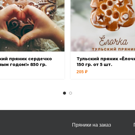
кий пряник сердечко
Тульский пряник «Ёлоч
вым годом!» 850 гр.
150 гр. от 5 шт.
205
₽
Пряники на заказ