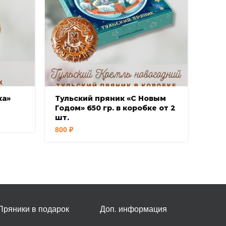
ка»
Тульский пряник «С Новым
Тул
Годом» 650 гр. в коробке от 2
годо
шт.
шт.
800
₽
750
₽
Пряники в подарок
Доп. информация