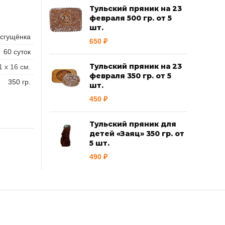
Тульский пряник на 23
февраля 500 гр. от 5
шт.
 сгущёнка
650
₽
60 суток
Тульский пряник на 23
1 х 16 см.
февраля 350 гр. от 5
350 гр.
шт.
450
₽
Тульский пряник для
детей «Заяц» 350 гр. от
5 шт.
490
₽