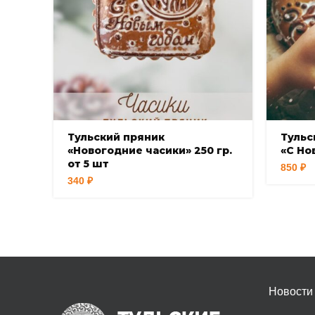
Тульский пряник
Тульс
«Новогодние часики» 250 гр.
«С Но
от 5 шт
850
₽
340
₽
Новости