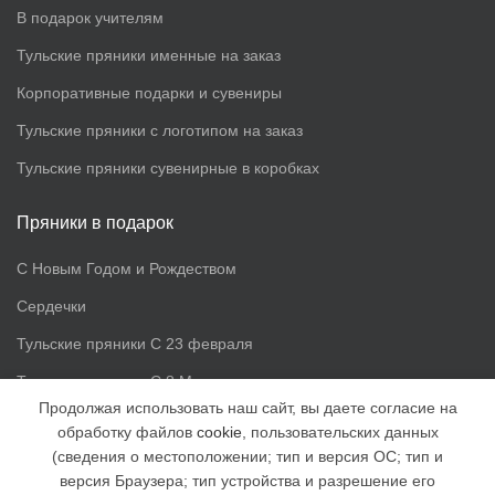
В подарок учителям
Тульские пряники именные на заказ
Корпоративные подарки и сувениры
Тульские пряники с логотипом на заказ
Тульские пряники сувенирные в коробках
Пряники в подарок
С Новым Годом и Рождеством
Сердечки
Тульские пряники С 23 февраля
Тульские пряники С 8 Марта
Продолжая использовать наш сайт, вы даете согласие на
обработку файлов
cookie
, пользовательских данных
Доп. информация
(сведения о местоположении; тип и версия ОС; тип и
версия Браузера; тип устройства и разрешение его
Статьи