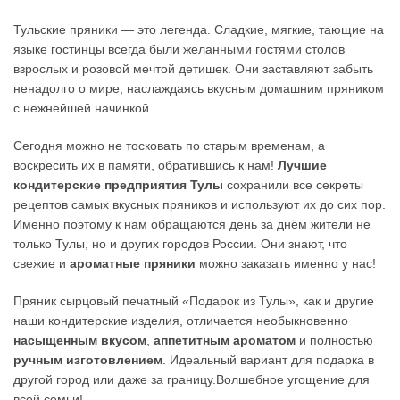
Тульские пряники — это легенда. Сладкие, мягкие, тающие на
языке гостинцы всегда были желанными гостями столов
взрослых и розовой мечтой детишек. Они заставляют забыть
ненадолго о мире, наслаждаясь вкусным домашним пряником
с нежнейшей начинкой.
Сегодня можно не тосковать по старым временам, а
воскресить их в памяти, обратившись к нам!
Лучшие
кондитерские
предприятия Тулы
сохранили все секреты
рецептов самых вкусных пряников и используют их до сих пор.
Именно поэтому к нам обращаются день за днём жители не
только Тулы, но и других городов России. Они знают, что
свежие и
ароматные пряники
можно заказать именно у нас!
Пряник сырцовый печатный «Подарок из Тулы», как и другие
наши кондитерские изделия, отличается необыкновенно
насыщенным вкусом
,
аппетитным ароматом
и полностью
ручным изготовлением
. Идеальный вариант для подарка в
другой город или даже за границу.Волшебное угощение для
всей семьи!